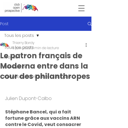
Victor Hugo
Post
Tous les posts
Thierry Bardy
Tous les posts
6 juin 2022
2 min de lecture
Le patron français de
Presse
Moderna entre dans la
Newsletter
cour des philanthropes
Invitations Seminaires Colloques
Julien Dupont-Calbo
Stéphane Bancel, qui a fait 
fortune grâce aux vaccins ARN 
contre le Covid, veut consacrer 