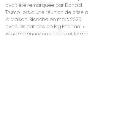
avait été remarquée par Donald 
Trump, lors d'une réunion de crise à 
la Maison-Blanche en mars 2020 
avec les patrons de Big Pharma : 
« 
Vous me parlez en années et lui me 
parle en mois »
, avait lancé le 
prédécesseur de Joe Biden 
devant une assistance nerveuse.
Voir tout
Posts récents