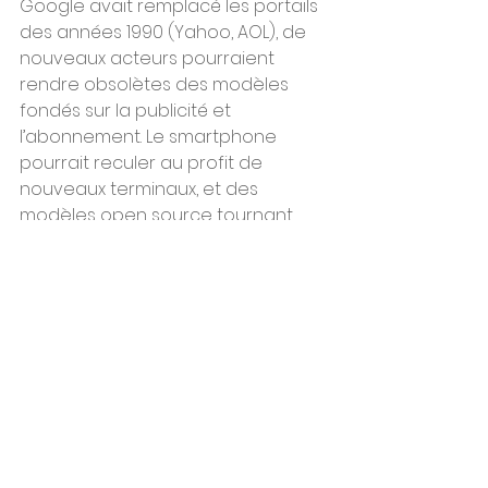
Google avait remplacé les portails 
des années 1990 (Yahoo, AOL), de 
nouveaux acteurs pourraient 
rendre obsolètes des modèles 
fondés sur la publicité et 
l’abonnement. Le smartphone 
pourrait reculer au profit de 
nouveaux terminaux, et des 
modèles open source tournant 
localement réduiraient la 
dépendance au cloud. Dans ce 
monde, la valeur se déplacerait 
vers des tiers de confiance — des 
« trust brokers » — chargés de 
certifier que le contenu et les 
actions proposés ne relèvent ni de 
l’hallucination ni de la manipulation.
L’Europe, entre l’impératif 