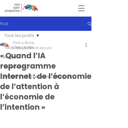
Victor Hugo
Post
Tous les posts
Thierry Bardy
Tous les posts
12 févr.
5 min de lecture
« Quand l’IA
Presse
reprogramme
Newsletter
Internet : de l’économie
Invitations Seminaires Colloques
de l’attention à
l’économie de
l’intention »