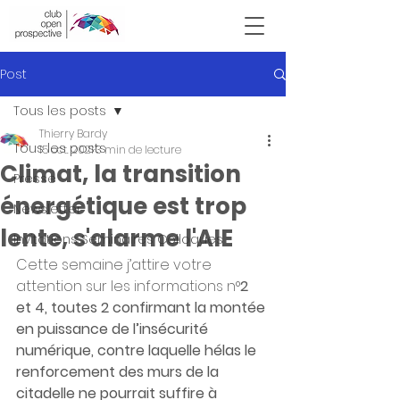
Victor Hugo
Post
Tous les posts
Thierry Bardy
Tous les posts
15 oct. 2021
3 min de lecture
Climat, la transition
Presse
énergétique est trop
Newsletter
lente, s'alarme l'AIE
Invitations Seminaires Colloques
Cette semaine j’attire votre 
attention sur les informations n°
2 
et 4, toutes 2 confirmant la montée 
en puissance de l’insécurité 
numérique, contre laquelle hélas le 
renforcement des murs de la 
citadelle ne pourrait suffire à 