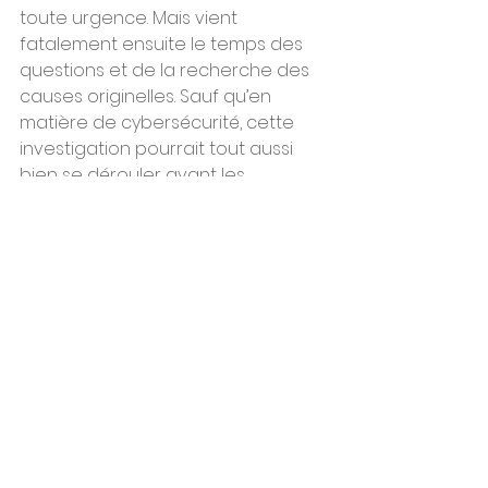
toute urgence. Mais vient 
fatalement ensuite le temps des 
questions et de la recherche des 
causes originelles. Sauf qu’en 
matière de cybersécurité, cette 
investigation pourrait tout aussi 
bien se dérouler avant les 
catastrophes. 136 millions pour 
équiper les opérateurs publics de 
logiciels ou d’équipements de 
protection cyber n’éludent pas la 
progression en nombre et en 
complexité des attaques cyber. Le 
fusil doit changer d’épaule, la 
protection des citadelles contre 
les armes ennemies en renforçant 
les murs ne peut durer 
indéfiniment. D’autres programmes 