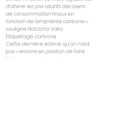
d'altérer les prix relatifs des biens  
de consommation finaux en 
fonction de l'empreinte carbone »
, 
souligne Natacha Valla.
Etiquetage carbone
Cette dernière estime qu'on n'est 
pas 
« encore en position de faire 
l'étiquetage carbone de ces 
produits, mais on s'y achemine à 
grand pas »
.  Les premiers produits 
concernés pourraient alors être 
les textiles,  l'agroalimentaire, les 
cosmétiques, les automobiles, les 
produits  électroniques et 
électroménagers ou encore les 
billets d'avion. A  chacun, on 
appliquerait une taxe en fonction 
du bilan carbone - par  exemple 