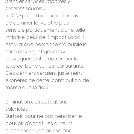
biens et services importés y  
seraient soumis »
.
Le CNP prend bien soin d'essayer 
de déminer le  volet le plus 
sensible politiquement d'une telle 
initiative, celui de  l'impact social. Il 
est vrai que personne n'a oublié la 
crise des  « gilets jaunes » 
provoquée entre autres par la 
taxe carbone sur les  carburants. 
Ces derniers seraient justement 
exonérés de cette  contribution, de 
même que le fioul.
Diminution des cotisations 
salariales
Surtout, pour ne pas pénaliser le 
pouvoir d'achat,  les auteurs 
préconisent une baisse des 