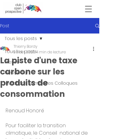
Victor Hugo
Post
Tous les posts
Thierry Bardy
Tous les posts
30 oct. 2023
4 min de lecture
La piste d'une taxe
Presse
carbone sur les
Newsletter
produits de
Invitations Seminaires Colloques
consommation
Renaud Honoré
Pour faciliter la transition 
climatique, le Conseil  national de 