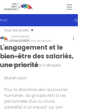
Victor Hugo
Post
Tous les posts
Thierry Bardy
Tous les posts
30 oct. 2023
3 min de lecture
L'engagement et le
Presse
bien-être des salariés,
Newsletter
une priorité
Invitations Seminaires Colloques
Muriel Jasor
Pour la directrice des ressources 
humaines  du groupe AXA, la vie 
personnelle d'un ou d'une 
salarié(e) a un impact  sur son 