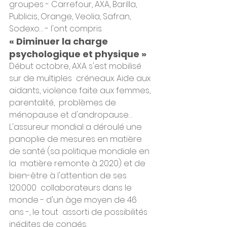
groupes - Carrefour, AXA, Barilla, 
Publicis, Orange, Veolia, Safran,  
Sodexo… - l'ont compris
« Diminuer la charge 
psychologique et physique »
Début octobre, AXA s'est mobilisé 
sur de multiples  créneaux. Aide aux 
aidants, violence faite aux femmes, 
parentalité,  problèmes de 
ménopause et d'andropause… 
L'assureur mondial a déroulé une  
panoplie de mesures en matière 
de santé (sa politique mondiale en 
la  matière remonte à 2020) et de 
bien-être à l'attention de ses 
120.000  collaborateurs dans le 
monde - d'un âge moyen de 46 
ans -, le tout  assorti de possibilités 
inédites de congés.