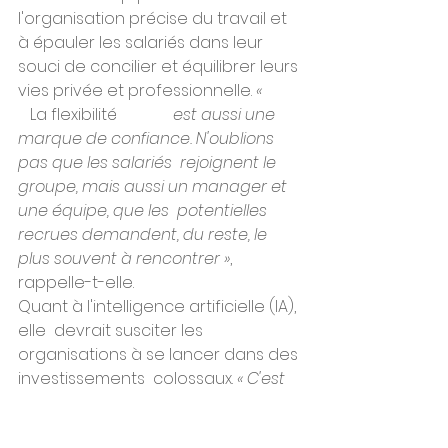
l'organisation précise du travail et 
à épauler les salariés dans leur  
souci de concilier et équilibrer leurs 
vies privée et professionnelle. 
«
   La flexibilité            
  est aussi une 
marque de confiance. N'oublions 
pas que les salariés  rejoignent le 
groupe, mais aussi un manager et 
une équipe, que les  potentielles 
recrues demandent, du reste, le 
plus souvent à rencontrer »
, 
rappelle-t-elle.
Quant à l'intelligence artificielle (IA), 
elle  devrait susciter les 
organisations à se lancer dans des 
investissements  colossaux. 
« C'est 
le cas pour AXA
 [qui ne chiffre pas 
son investissement, NDLR], 
entre  