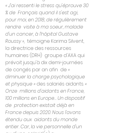
« J'ai ressenti le stress qu'éprouve 30 
% de  Français quand il s'est agi, 
pour moi, en 2018, de régulièrement 
rendre  visite à ma soeur, malade 
d'un cancer, à l'hôpital Gustave 
Roussy »,
  témoigne Karima Silvent, 
la directrice des ressources 
humaines (DRH)  groupe d'AXA qui 
prévoit jusqu'à dix demi-journées 
de congés par an afin  de 
« 
diminuer la charge psychologique 
et physique »
 des salariés aidants. 
« 
Onze  millions d'aidants en France, 
100 millions en Europe… Un dispositif 
de  protection existait déjà en 
France depuis 2020. Nous l'avons 
étendu aux  aidants du monde 
entier. Car, la vie personnelle d'un 