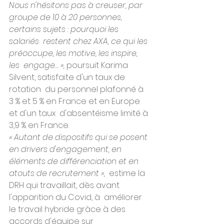
Nous n'hésitons pas à creuser, par  
groupe de 10 à 20 personnes, 
certains sujets : pourquoi les 
salariés  restent chez AXA, ce qui les 
préoccupe, les motive, les inspire, 
les  engage… », 
poursuit Karima 
Silvent, satisfaite d'un taux de 
rotation  du personnel plafonné à 
3 % et 5 % en France et en Europe 
et d'un taux  d'absentéisme limité à 
3,9 % en France.
« Autant de dispositifs qui se posent 
en drivers d'engagement, en 
éléments de différenciation et en 
atouts de recrutement »,
  estime la 
DRH qui travaillait, dès avant 
l'apparition du Covid, à  améliorer 
le travail hybride grâce à des 
accords d'équipe sur  