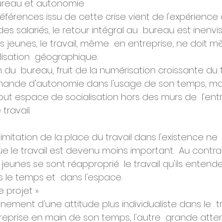
bureau et autonomie
éférences issu de cette crise vient de l'expérience du
 des salariés, le retour intégral au  bureau est inenv
s jeunes, le travail, même  en entreprise, ne doit m
lisation  géographique.
 du  bureau, fruit de la numérisation croissante du tr
mande d'autonomie dans l'usage de son temps, mai
t espace de socialisation hors des murs de  l'entr
travail.
imitation de la place du travail dans l'existence ne  
 le travail est devenu moins important.  Au contrai
jeunes se sont réapproprié  le travail qu'ils entend
s le temps et  dans l'espace.
e projet »
tainement d'une attitude plus individualiste dans le  tr
 reprise en main de son temps, l'autre  grande atte