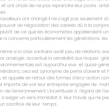
 et ont choisi de ne pas reprendre leur poste  antér
ces
ravailleurs ont changé. Il ne s'agit pas seulement d'
ouvoir de négociation des salariés dû à la conjonc
plutôt de ce que les économistes appelleraient un
ui-ci concerne particulièrement les générations  les 
me si la crise sanitaire avait peu de relations avec
par analogie, accentué la sensibilité aux risques  glob
nvironnementale est aujourd'hui vive  et quasi-génér
énérations, ceci est synonyme de perte d'avenir et 
té, et appelle en retour des formes d'éco-action c
eur importe de voir leur entreprise engagée de  man
 de l'environnement. L'incertitude à  l'égard de l'ave
exiger un sens immédiat à  leur travail, qui ne peu
 sacrifice de leur  temps.