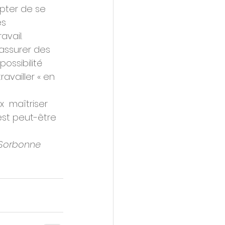
epter de se 
s 
avail.
'assurer des 
ossibilité 
ravailler « en 
  maîtriser 
est peut-être 
 Sorbonne 