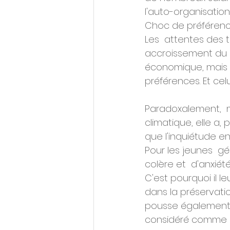
l'auto-organisation
Choc de préféren
Les  attentes des t
accroissement du p
économique, mais 
préférences. Et cel
Paradoxalement,  mê
climatique, elle a, 
que l'inquiétude e
Pour les jeunes  g
colère et  d'anxié
C'est pourquoi il l
dans la préservation
pousse également à 
considéré comme un