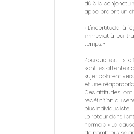
dû à la conjonctur
appelleraient un c
« L'incertitude  à 
immédiat à leur tra
temps. » 
Pourquoi est-il si dif
sont les attentes d
sujet pointent ver
et une réappropria
Ces attitudes  ont 
redéfinition du sen
plus individualiste.
Le retour dans l'ent
normale ». La pause
de nombreux salarié