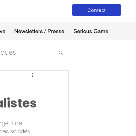
Contact
ive
Newsletters / Presse
Serious Game
loques
listes
é.  Il ne 
es salariés 