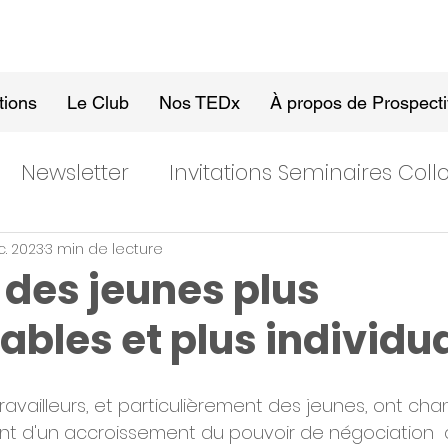
tions
Le Club
Nos TEDx
À propos de Prospect
Newsletter
Invitations Seminaires Col
c. 2023
3 min de lecture
: des jeunes plus
bles et plus individua
ravailleurs, et particulièrement des jeunes, ont chang
nt d'un accroissement du pouvoir de négociation  d