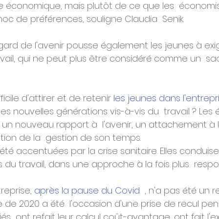
e économique, mais plutôt de ce que les  économi
hoc de préférences, souligne Claudia  Senik.
l'égard de l'avenir pousse également les jeunes à exi
vail, qui ne peut plus être considéré comme un  sacr
ficile d'attirer et de retenir 
les jeunes dans l'entrepr
es nouvelles générations vis-à-vis du  travail ? Les 
s un nouveau rapport à  l'avenir, un attachement à 
tion de la  gestion de son temps.
été accentuées par la crise sanitaire. Elles conduise
s du travail, dans une approche à la fois plus  resp
reprise, 
après la pause du Covid
  , n'a pas été un r
 de 2020 a été  l'occasion d'une prise de recul pen
s  ont refait leur calcul coût-avantage, ont fait l'e