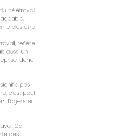
  télétravail. 
isageable, 
ême plus être 
avail, reflète 
s aussi un  
eprise, donc 
signifie pas 
re, c'est peut-
ent l'agencer 
avail. Car 
nte des 