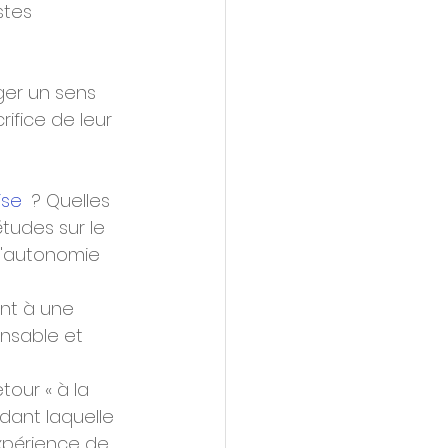
stes 
ger un sens  
ifice de leur 
ise
  ? Quelles 
études sur le 
l'autonomie 
nt à une  
onsable et 
etour « à la 
dant laquelle 
xpérience de  