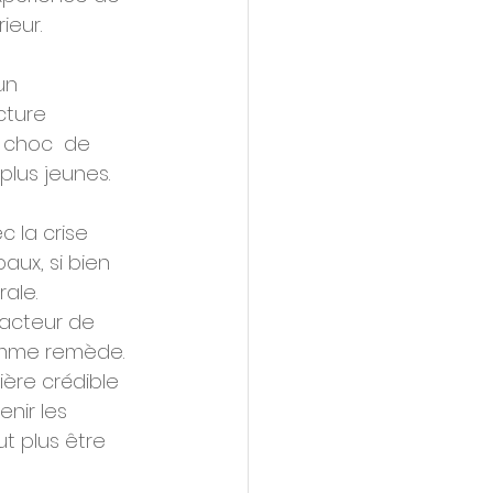
ieur.
un  
ture  
 choc  de 
plus jeunes.
 la crise  
aux, si bien 
ale.
facteur de 
omme remède.  
ière crédible 
nir les 
t plus être 