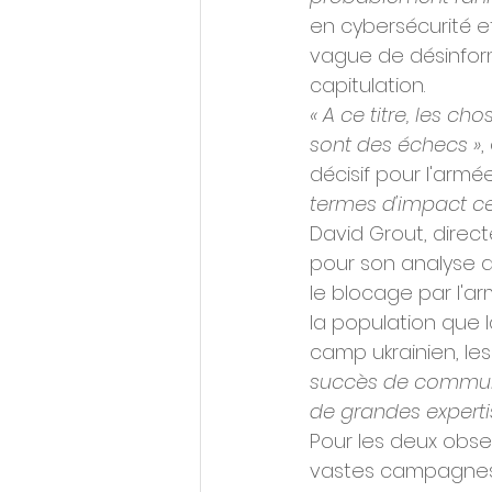
en cybersécurité 
vague de désinforma
capitulation.
« A ce titre, les ch
sont des échecs »
,
décisif pour l'armée
termes d'impact cel
David Grout, direc
pour son analyse d
le blocage par l'
la population que l
camp ukrainien, les 
succès de communic
de grandes experti
Pour les deux obse
vastes campagnes 