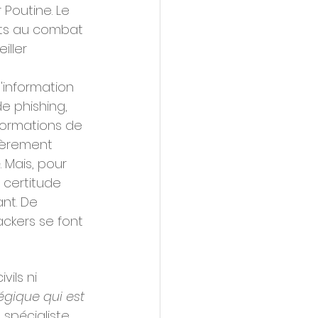
 Poutine. Le 
rts au combat 
iller 
'information 
e phishing, 
formations de 
lièrement 
 Mais, pour 
 certitude 
nt. De 
ckers se font 
ils ni 
égique qui est 
 spécialiste 