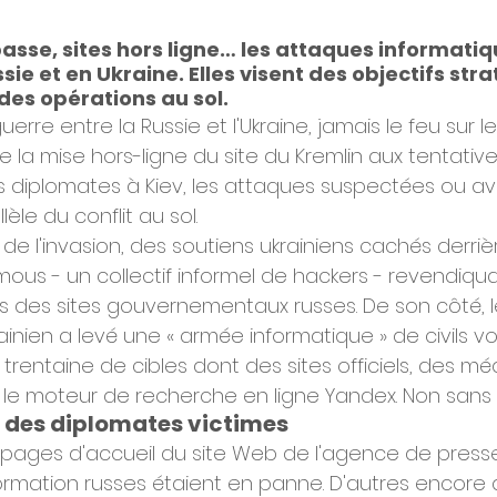
asse, sites hors ligne… les attaques informatiq
sie et en Ukraine. Elles visent des objectifs str
 des opérations au sol.
uerre entre la Russie et l'Ukraine, jamais le feu sur l
 De la mise hors-ligne du site du Kremlin aux tentativ
 diplomates à Kiev, les attaques suspectées ou av
lèle du conflit au sol.
 de l'invasion, des soutiens ukrainiens cachés derrièr
us - un collectif informel de hackers - revendiquai
s des sites gouvernementaux russes. De son côté, l
nien a levé une « armée informatique » de civils vo
e trentaine de cibles dont des sites officiels, des mé
le moteur de recherche en ligne Yandex. Non sans r
et des diplomates victimes
es pages d'accueil du site Web de l'agence de press
formation russes étaient en panne. D'autres encore a