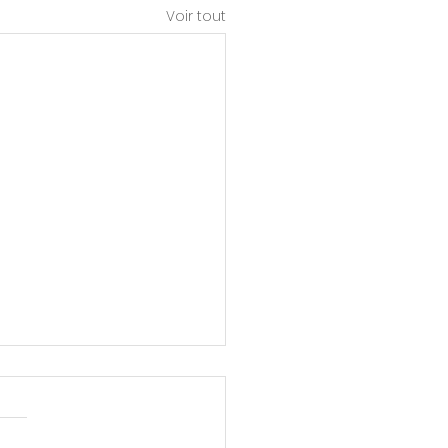
Voir tout
ment se protéger
syndrome de
ckholm