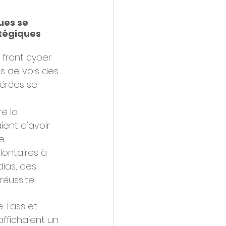
ues se 
atégiques 
e front cyber 
es de vols des 
érées se 
e la 
ent d'avoir 
e 
lontaires à 
dias, des 
éussite.
e Tass et 
ffichaient un 