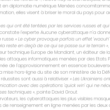
et en diplomatie numérique. Menées concomitamme
tion, elles visent à briser le moral du pays pour a
oses qui ont été tentées par les services russes et qui 
 constate l'experte. Aucune cyberattaque n'a donn
 russe. 
« Le cyber provoque parfois un effet 'waouh'
a reste en deçà de ce qui se passe sur le terrain »
,
teur technique Europe de Mandiant, un éditeur de log
es attaques informatiques menées par des Etats. P
armée de l'approvisionnement en essence boulever
a mise hors-ligne du site de son ministère de la Dé
réussites sont aussi à relativiser. 
« Les Ukrainiens o
ation avec des opérations 'quick win' qui ne néce
ses techniques »
, pointe David Grout.
rvateurs, les cyberattaques les plus visibles masqu
de renseignement en ligne menées par les deux 