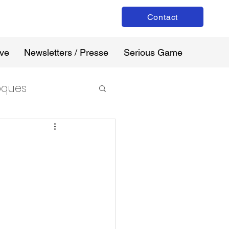
Contact
ive
Newsletters / Presse
Serious Game
loques