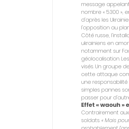
message appelant 
nombre « 5.300 », 
d'après les Ukrainie
l'opposition au pla
Côté russe, l'insta
ukrainiens en amon
notamment sur Fac
géolocalisation. Le
visés. Un groupe de 
cette attaque comme
une responsabilité
simples pannes so
passer pour d'autr
Effet « waouh » e
Contrairement aux a
soldats. 
« Mais pour
probablement l'ann