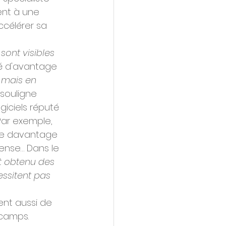
nt à une 
ccélérer sa 
sont visibles 
é d'avantage 
 mais en 
 souligne 
iciels réputé 
ar exemple, 
se davantage 
fense… Dans le 
nt obtenu des 
ssitent pas 
ent aussi de 
camps. 