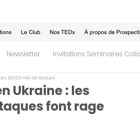
tions
Le Club
Nos TEDx
À propos de Prospect
Newsletter
Invitations Seminaires Col
ars 2022
3 min de lecture
n Ukraine : les
taques font rage