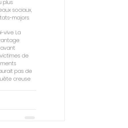
 plus 
eaux sociaux, 
tats-majors.
-vive. La 
avantage 
 avant 
 victimes de 
nements 
aurait pas de 
quête creuse 