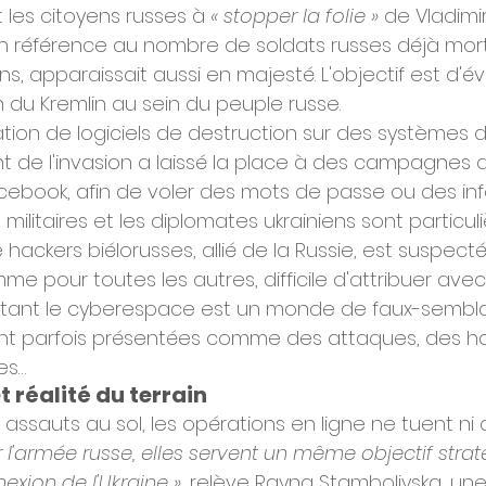
les citoyens russes à 
« stopper la folie »
 de Vladimir
en référence au nombre de soldats russes déjà mo
ns, apparaissait aussi en majesté. L'objectif est d'éve
n du Kremlin au sein du peuple russe.
llation de logiciels de destruction sur des systèmes d
t de l'invasion a laissé la place à des campagnes d
ebook, afin de voler des mots de passe ou des in
s militaires et les diplomates ukrainiens sont particu
hackers biélorusses, allié de la Russie, est suspecté.
 pour toutes les autres, difficile d'attribuer avec
 tant le cyberespace est un monde de faux-sembla
nt parfois présentées comme des attaques, des ha
es…
t réalité du terrain
ssauts au sol, les opérations en ligne ne tuent ni civ
 l'armée russe, elles servent un même objectif strat
exion de l'Ukraine »
, relève Rayna Stamboliyska, une