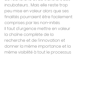
incubateurs… Mais elle reste trop 
peu mise en valeur alors que ses 
finalités pourraient être facilement 
comprises par les non-initiés.
Il faut d'urgence mettre en valeur 
la chaîne complète de la 
recherche et de l'innovation et 
donner la même importance et la 
même visibilité à tout le processus 
et à tous ses acteurs, sans 
distinction. Unissons-nous pour 
montrer les résultats concrets de 
la recherche. Devant les urgences 
climatiques et à une période où la 
société a des attentes fortes, il y a 
une opportunité pour la société 
française de retrouver la 
confiance en sa recherche, d'avoir 