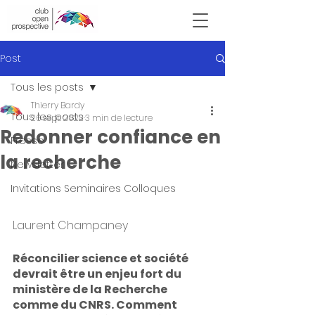
Victor Hugo
Post
Tous les posts
Thierry Bardy
Tous les posts
26 sept. 2022
3 min de lecture
Redonner confiance en
Presse
la recherche
Newsletter
Invitations Seminaires Colloques
Laurent Champaney
Réconcilier science et société 
devrait être un enjeu fort du 
ministère de la Recherche 
comme du CNRS. Comment 